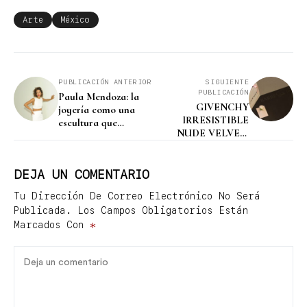
Arte
México
PUBLICACIÓN ANTERIOR
SIGUIENTE
PUBLICACIÓN
Paula Mendoza: la
GIVENCHY
joyería como una
IRRESISTIBLE
escultura que
NUDE VELVET:
podemos utilizar
Elegancia y bienestar
en una experiencia
única
DEJA UN COMENTARIO
Tu Dirección De Correo Electrónico No Será
Publicada.
Los Campos Obligatorios Están
Marcados Con
*