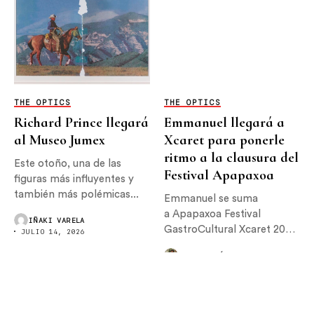
THE OPTICS
THE OPTICS
Richard Prince llegará
Emmanuel llegará a
al Museo Jumex
Xcaret para ponerle
ritmo a la clausura del
Este otoño, una de las
Festival Apapaxoa
figuras más influyentes y
también más polémicas...
Emmanuel se suma
a Apapaxoa Festival
IÑAKI VARELA
GastroCultural Xcaret 2026,
JULIO 14, 2026
donde encabezará el
JORGE ALFÉREZ
concierto de...
JULIO 8, 2026