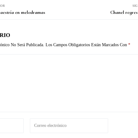
IOR
SI
maestría en melodramas
Chanel regres
RIO
ónico No Será Publicada.
Los Campos Obligatorios Están Marcados Con
*