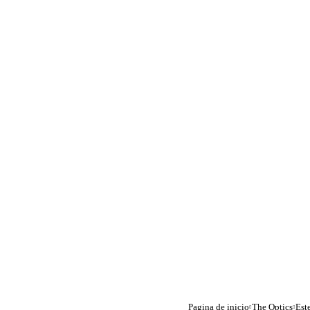
Pagina de inicio
The Optics
Est