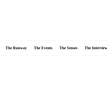
The Runway
The Events
The Senses
The Intervie