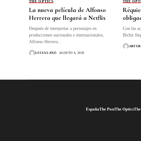
THE OPTICS
THE OPT
La nueva película de Alfonso
Réquie
Herrera que llegará a Netflix
obliga
Después de interpretar a personajes en
Con las a
producciones nacionales e internacionales,
Bichir lle
Alfonso Herrera...
ARTUR
LUCIA LANZ
AGOSTO 4, 2026
España
The Post
The Optics
The