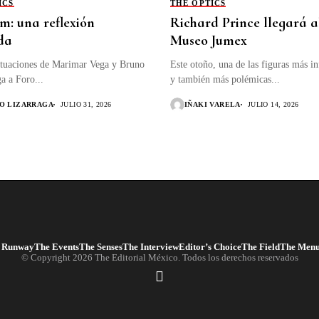
ICS
THE OPTICS
m: una reflexión
Richard Prince llegará a
da
Museo Jumex
ctuaciones de Marimar Vega y Bruno
Este otoño, una de las figuras más in
ga a Foro...
y también más polémicas...
O LIZARRAGA
JULIO 31, 2026
IÑAKI VARELA
JULIO 14, 2026
 Runway
The Events
The Senses
The Interview
Editor’s Choice
The Field
The Men
© Copyright 2026 The Editorial México. Todos los derechos reservados