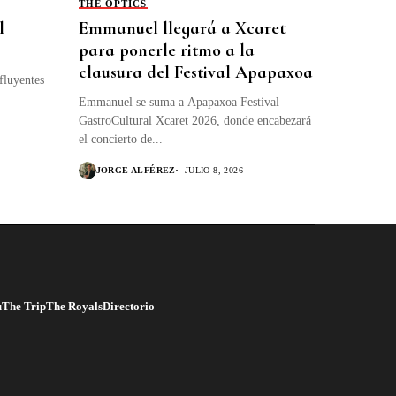
THE OPTICS
l
Emmanuel llegará a Xcaret
para ponerle ritmo a la
clausura del Festival Apapaxoa
fluyentes
Emmanuel se suma a Apapaxoa Festival
GastroCultural Xcaret 2026, donde encabezará
el concierto de...
JORGE ALFÉREZ
JULIO 8, 2026
u
The Trip
The Royals
Directorio