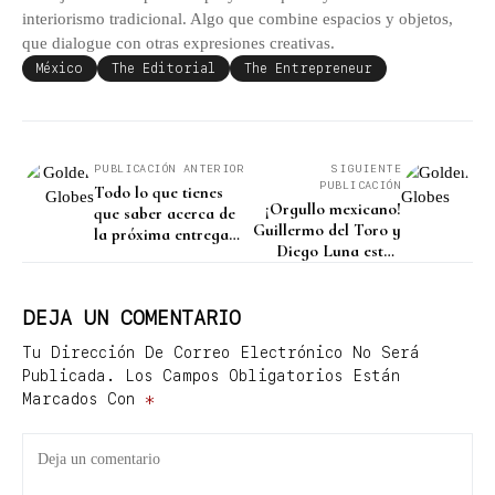
interiorismo tradicional. Algo que combine espacios y objetos,
que dialogue con otras expresiones creativas.
México
The Editorial
The Entrepreneur
PUBLICACIÓN ANTERIOR
SIGUIENTE
PUBLICACIÓN
Todo lo que tienes
¡Orgullo mexicano!
que saber acerca de
Guillermo del Toro y
la próxima entrega
Diego Luna están
de los Golden Globes
nominados a los
2026
Golden Globes 2026
DEJA UN COMENTARIO
Tu Dirección De Correo Electrónico No Será
Publicada.
Los Campos Obligatorios Están
Marcados Con
*