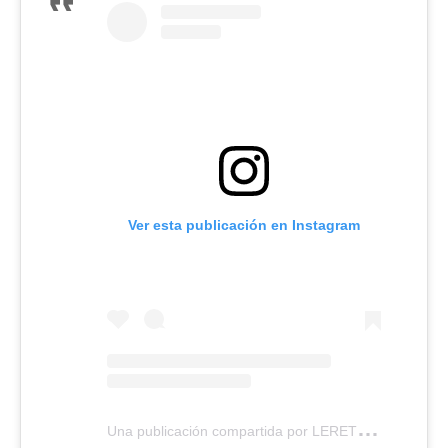
Ver esta publicación en Instagram
U
na publicación compartida por LERET LERET (@leretleret)