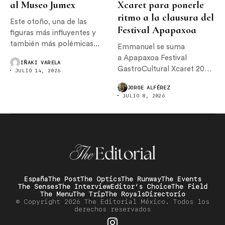
al Museo Jumex
Xcaret para ponerle
ritmo a la clausura del
Este otoño, una de las
Festival Apapaxoa
figuras más influyentes y
también más polémicas...
Emmanuel se suma
a Apapaxoa Festival
IÑAKI VARELA
GastroCultural Xcaret 2026,
JULIO 14, 2026
donde encabezará el
JORGE ALFÉREZ
concierto de...
JULIO 8, 2026
España
The Post
The Optics
The Runway
The Events
The Senses
The Interview
Editor’s Choice
The Field
The Menu
The Trip
The Royals
Directorio
© Copyright 2026 The Editorial México. Todos los
derechos reservados