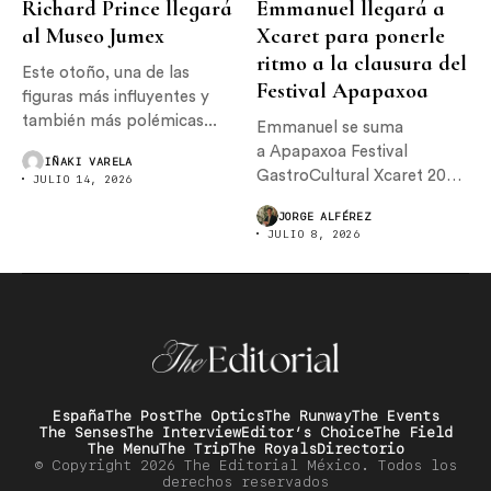
Richard Prince llegará
Emmanuel llegará a
al Museo Jumex
Xcaret para ponerle
ritmo a la clausura del
Este otoño, una de las
Festival Apapaxoa
figuras más influyentes y
también más polémicas...
Emmanuel se suma
a Apapaxoa Festival
IÑAKI VARELA
GastroCultural Xcaret 2026,
JULIO 14, 2026
donde encabezará el
JORGE ALFÉREZ
concierto de...
JULIO 8, 2026
España
The Post
The Optics
The Runway
The Events
The Senses
The Interview
Editor’s Choice
The Field
The Menu
The Trip
The Royals
Directorio
© Copyright 2026 The Editorial México. Todos los
derechos reservados