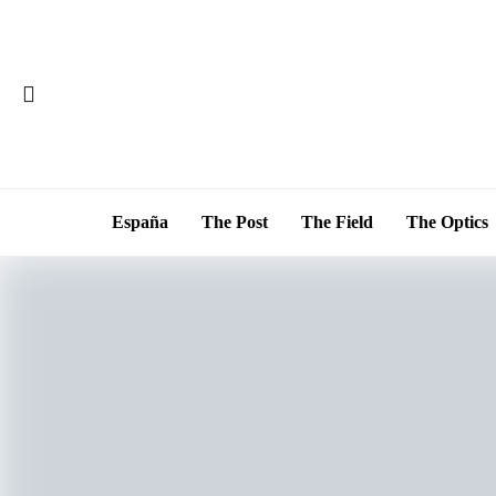
España
The Post
The Field
The Optics