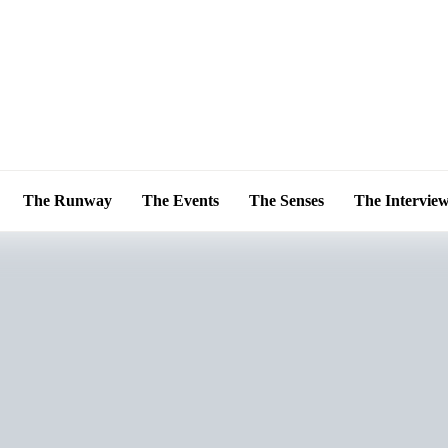
The Runway
The Events
The Senses
The Intervie