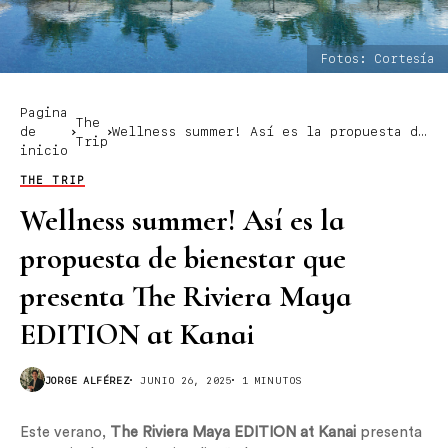
Fotos: Cortesía
Pagina
The
de
Wellness summer! Así es la propuesta de
Trip
inicio
bienestar que presenta The Riviera Maya
EDITION at Kanai
THE TRIP
Wellness summer! Así es la
propuesta de bienestar que
presenta The Riviera Maya
EDITION at Kanai
JORGE ALFÉREZ
JUNIO 26, 2025
1 MINUTOS
Este verano,
The Riviera Maya EDITION at Kanai
presenta