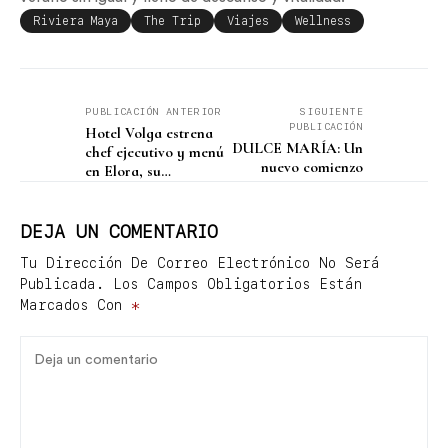
Riviera Maya
The Trip
Viajes
Wellness
PUBLICACIÓN ANTERIOR
SIGUIENTE
PUBLICACIÓN
Hotel Volga estrena
DULCE MARÍA: Un
chef ejecutivo y menú
nuevo comienzo
en Elora, su
restaurante insignia
DEJA UN COMENTARIO
Tu Dirección De Correo Electrónico No Será
Publicada.
Los Campos Obligatorios Están
Marcados Con
*