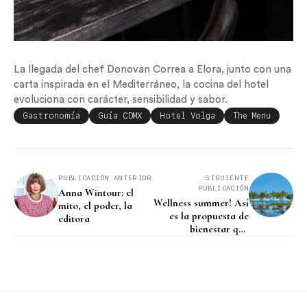
La llegada del chef Donovan Correa a Elora, junto con una
carta inspirada en el Mediterráneo, la cocina del hotel
evoluciona con carácter, sensibilidad y sabor.
Gastronomía
Guía CDMX
Hotel Volga
The Menu
PUBLICACIÓN ANTERIOR
SIGUIENTE
PUBLICACIÓN
Anna Wintour: el
Wellness summer! Así
mito, el poder, la
es la propuesta de
editora
bienestar que
presenta The Riviera
Maya EDITION at
Kanai