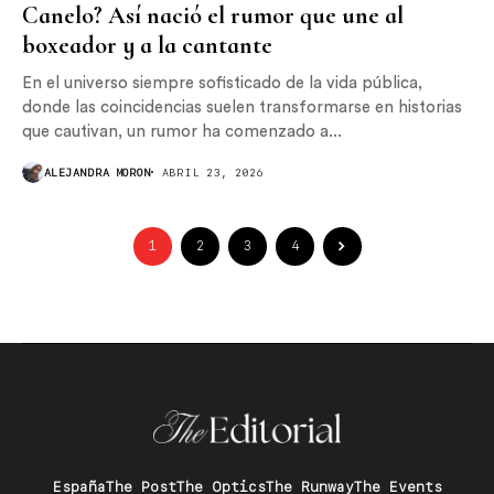
Canelo? Así nació el rumor que une al
boxeador y a la cantante
En el universo siempre sofisticado de la vida pública,
donde las coincidencias suelen transformarse en historias
que cautivan, un rumor ha comenzado a...
ALEJANDRA MORON
ABRIL 23, 2026
1
2
3
4
España
The Post
The Optics
The Runway
The Events