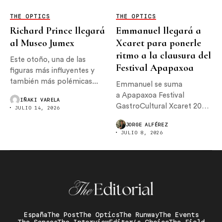
THE OPTICS
THE OPTICS
Richard Prince llegará
Emmanuel llegará a
al Museo Jumex
Xcaret para ponerle
ritmo a la clausura del
Este otoño, una de las
Festival Apapaxoa
figuras más influyentes y
también más polémicas...
Emmanuel se suma
a Apapaxoa Festival
IÑAKI VARELA
GastroCultural Xcaret 2026,
JULIO 14, 2026
donde encabezará el
JORGE ALFÉREZ
concierto de...
JULIO 8, 2026
España
The Post
The Optics
The Runway
The Events