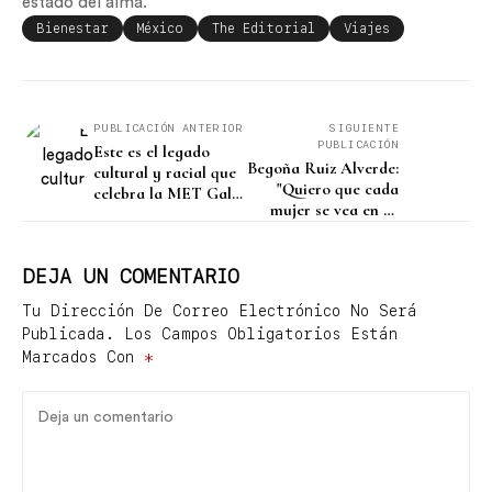
estado del alma.
Bienestar
México
The Editorial
Viajes
PUBLICACIÓN ANTERIOR
SIGUIENTE
PUBLICACIÓN
Este es el legado
Begoña Ruiz Alverde:
cultural y racial que
"Quiero que cada
celebra la MET Gala
mujer se vea en su
2025
mejor versión"
DEJA UN COMENTARIO
Tu Dirección De Correo Electrónico No Será
Publicada.
Los Campos Obligatorios Están
Marcados Con
*