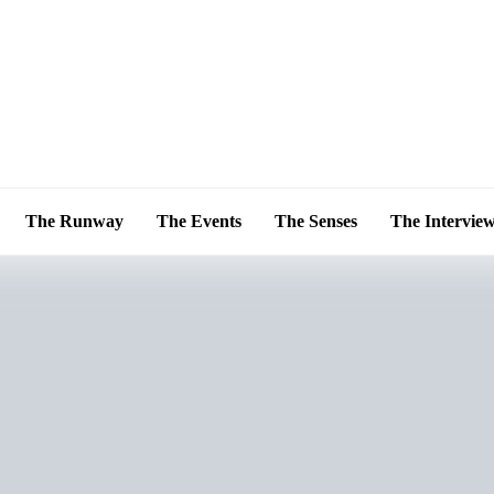
The Runway
The Events
The Senses
The Intervie