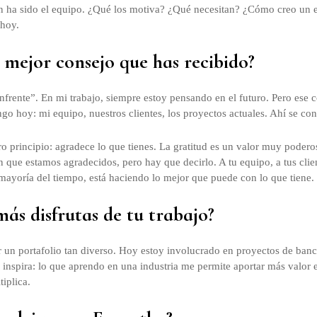
n ha sido el equipo. ¿Qué los motiva? ¿Qué necesitan? ¿Cómo creo un e
hoy.
l mejor consejo que has recibido?
enfrente”. En mi trabajo, siempre estoy pensando en el futuro. Pero ese
go hoy: mi equipo, nuestros clientes, los proyectos actuales. Ahí se con
o principio: agradece lo que tienes. La gratitud es un valor muy poder
 que estamos agradecidos, pero hay que decirlo. A tu equipo, a tus clie
 mayoría del tiempo, está haciendo lo mejor que puede con lo que tiene.
más disfrutas de tu trabajo?
 un portafolio tan diverso. Hoy estoy involucrado en proyectos de ba
 inspira: lo que aprendo en una industria me permite aportar más valor 
tiplica.