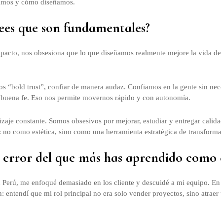
amos y cómo diseñamos.
ees que son fundamentales?
mpacto, nos obsesiona que lo que diseñamos realmente mejore la vida de
s “bold trust”, confiar de manera audaz. Confiamos en la gente sin nec
a buena fe. Eso nos permite movernos rápido y con autonomía.
aje constante. Somos obsesivos por mejorar, estudiar y entregar calida
 no como estética, sino como una herramienta estratégica de transforma
el error del que más has aprendido com
 Perú, me enfoqué demasiado en los cliente y descuidé a mi equipo. En
: entendí que mi rol principal no era solo vender proyectos, sino atraer 