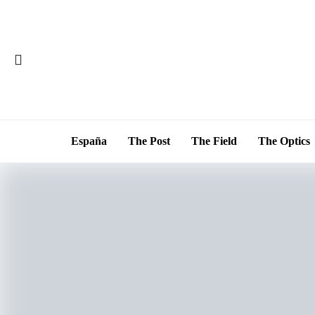
España
The Post
The Field
The Optics