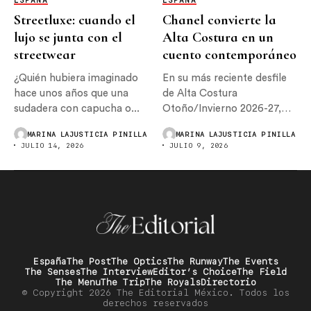
ESPAÑA
ESPAÑA
Streetluxe: cuando el
Chanel convierte la
lujo se junta con el
Alta Costura en un
streetwear
cuento contemporáneo
¿Quién hubiera imaginado
En su más reciente desfile
hace unos años que una
de Alta Costura
sudadera con capucha o...
Otoño/Invierno 2026-27,
Chanel reafirmó...
MARINA LAJUSTICIA PINILLA
MARINA LAJUSTICIA PINILLA
JULIO 14, 2026
JULIO 9, 2026
España
The Post
The Optics
The Runway
The Events
The Senses
The Interview
Editor’s Choice
The Field
The Menu
The Trip
The Royals
Directorio
© Copyright 2026 The Editorial México. Todos los
derechos reservados