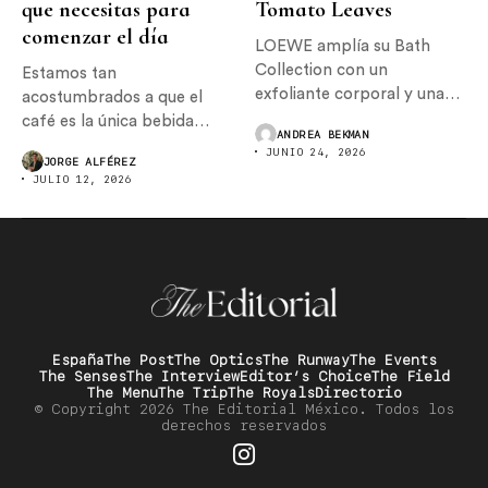
que necesitas para
Tomato Leaves
comenzar el día
LOEWE amplía su Bath
Collection con un
Estamos tan
exfoliante corporal y una
acostumbrados a que el
crema...
café es la única bebida
ANDREA BEKMAN
con...
JUNIO 24, 2026
JORGE ALFÉREZ
JULIO 12, 2026
España
The Post
The Optics
The Runway
The Events
The Senses
The Interview
Editor’s Choice
The Field
The Menu
The Trip
The Royals
Directorio
© Copyright 2026 The Editorial México. Todos los
derechos reservados