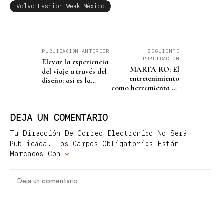
Volvo Fashion Week México
PUBLICACIÓN ANTERIOR
SIGUIENTE
PUBLICACIÓN
Elevar la experiencia
MARTA RO: El
del viaje a través del
entretenimiento
diseño: así es la
como herramienta de
colaboración de
transformación
STAUD para The St.
personal
Regis
DEJA UN COMENTARIO
Tu Dirección De Correo Electrónico No Será
Publicada.
Los Campos Obligatorios Están
Marcados Con
*