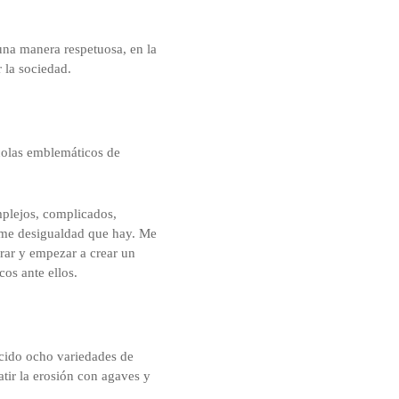
una manera respetuosa, en la
 la sociedad.
colas emblemáticos de
plejos, complicados,
orme desigualdad que hay. Me
rar y empezar a crear un
cos ante ellos.
cido ocho variedades de
ir la erosión con agaves y