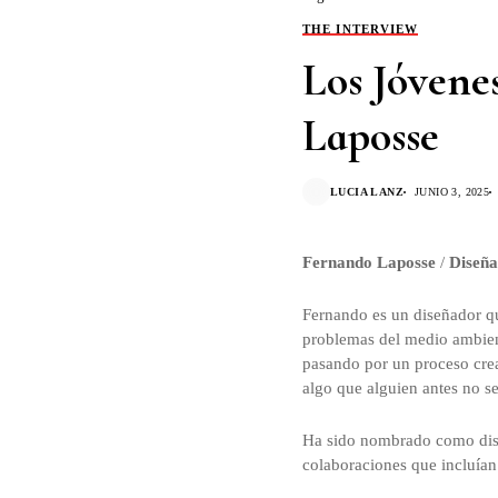
THE INTERVIEW
Los Jóvene
Laposse
LUCIA LANZ
JUNIO 3, 2025
Fernando Laposse
/
Diseñ
Fernando es un diseñador qu
problemas del medio ambient
pasando por un proceso creat
algo que alguien antes no s
Ha sido nombrado como diseñ
colaboraciones que incluían