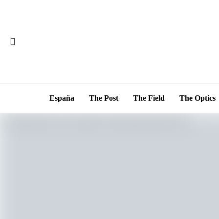
España
The Post
The Field
The Optics