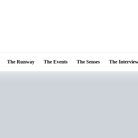
The Runway
The Events
The Senses
The Intervie