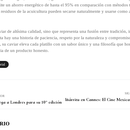
mite un ahorro energético de hasta el 95% en comparación con métodos tr
os residuos de la acuicultura pueden secarse naturalmente y usarse como
iar de altísima calidad, sino que representa una fusión entre tradición,
ata hay una historia de paciencia, respeto por la naturaleza y compromis
u caviar eleva cada platillo con un sabor único y una filosofía que hon
ia de un producto honesto.
rial
SI
IOR
Iñárritu en Cannes: El Cine Mexic
ega a Londres para su 10° edición
RIO