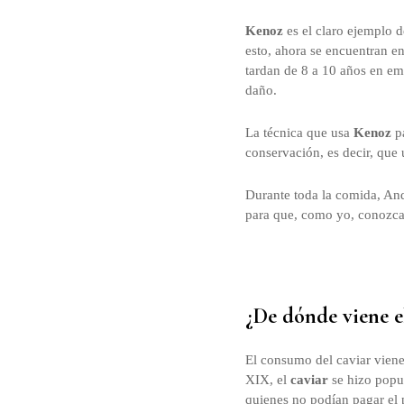
Kenoz
es el claro ejemplo 
esto, ahora se encuentran e
tardan de 8 a 10 años en em
daño.
La técnica que usa
Kenoz
pa
conservación, es decir, que 
Durante toda la comida, And
para que, como yo, conozcas
¿De dónde viene e
El consumo del caviar viene 
XIX, el
caviar
se hizo popu
quienes no podían pagar el 