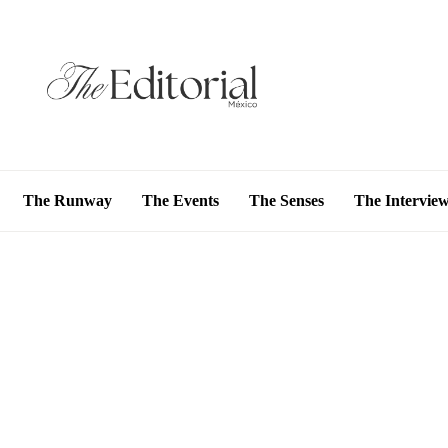
The Runway
The Events
The Senses
The Intervie