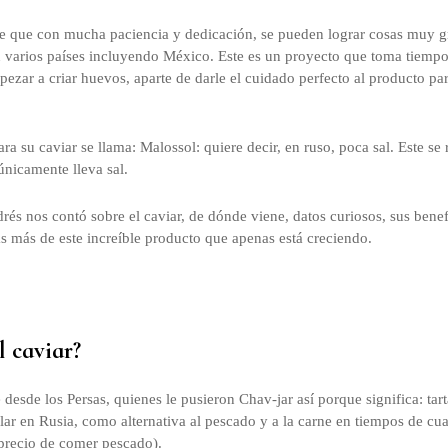
de que con mucha paciencia y dedicación, se pueden lograr cosas muy g
n varios países incluyendo México. Este es un proyecto que toma tiempo
pezar a criar huevos, aparte de darle el cuidado perfecto al producto p
ra su caviar se llama: Malossol: quiere decir, en ruso, poca sal. Este se 
únicamente lleva sal.
rés nos contó sobre el caviar, de dónde viene, datos curiosos, sus bene
 más de este increíble producto que apenas está creciendo.
l caviar?
desde los Persas, quienes le pusieron Chav-jar así porque significa: tart
lar en Rusia, como alternativa al pescado y a la carne en tiempos de c
precio de comer pescado).