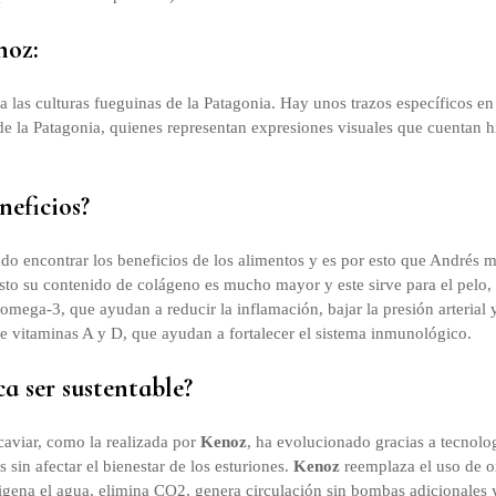
noz:
 a las culturas fueguinas de la Patagonia. Hay unos trazos específicos en 
 de la Patagonia, quienes representan expresiones visuales que cuentan h
neficios?
o encontrar los beneficios de los alimentos y es por esto que Andrés m
sto su contenido de colágeno es mucho mayor y este sirve para el pelo, la
n omega-3, que ayudan a reducir la inflamación, bajar la presión arterial 
ne vitaminas A y D, que ayudan a fortalecer el sistema inmunológico.
 ser sustentable?
aviar, como la realizada por
Kenoz
, ha evolucionado gracias a tecnolo
 sin afectar el bienestar de los esturiones.
Kenoz
reemplaza el uso de o
igena el agua, elimina CO2, genera circulación sin bombas adicionales y