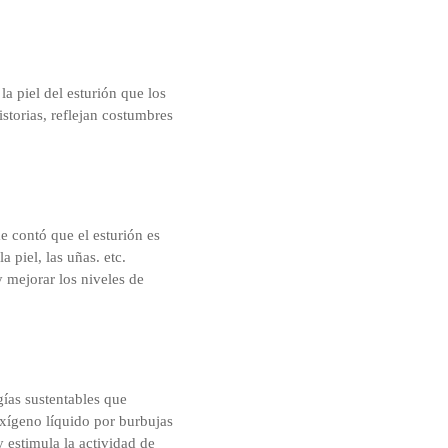
la piel del esturión que los
istorias, reflejan costumbres
e contó que el esturión es
 piel, las uñas. etc.
y mejorar los niveles de
gías sustentables que
xígeno líquido por burbujas
 estimula la actividad de