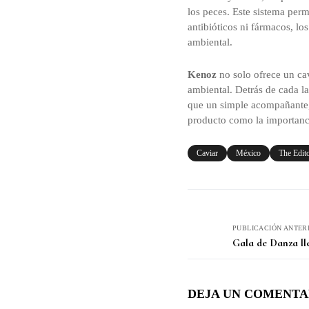
los peces. Este sistema per
antibióticos ni fármacos, l
ambiental.
Kenoz
no solo ofrece un cav
ambiental. Detrás de cada l
que un simple acompañante, s
producto como la importanc
Caviar
México
The Edito
PUBLICACIÓN ANTER
Gala de Danza ll
DEJA UN COMENTA