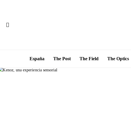
España
The Post
The Field
The Optics