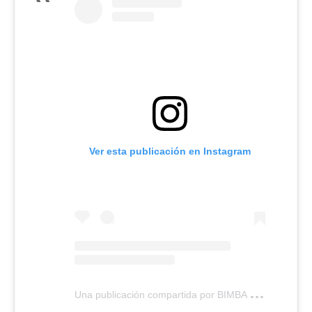
Ver esta publicación en Instagram
U
na publicación compartida por BIMBA Y LOLA (@bimbaylola)