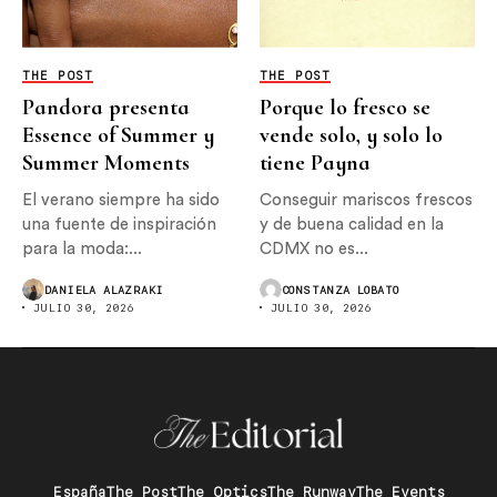
THE POST
THE POST
Pandora presenta
Porque lo fresco se
Essence of Summer y
vende solo, y solo lo
Summer Moments
tiene Payna
El verano siempre ha sido
Conseguir mariscos frescos
una fuente de inspiración
y de buena calidad en la
para la moda:...
CDMX no es...
DANIELA ALAZRAKI
CONSTANZA LOBATO
JULIO 30, 2026
JULIO 30, 2026
España
The Post
The Optics
The Runway
The Events