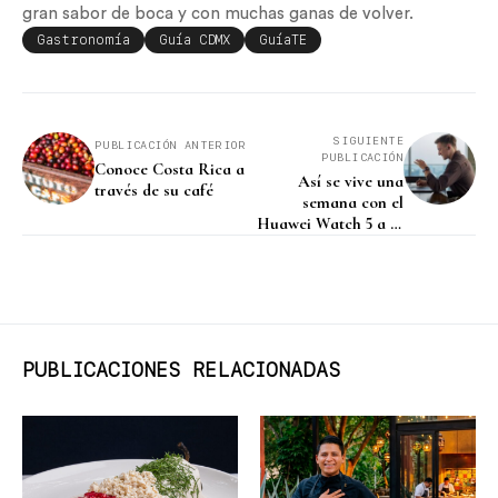
gran sabor de boca y con muchas ganas de volver.
Gastronomía
Guía CDMX
GuíaTE
SIGUIENTE
PUBLICACIÓN ANTERIOR
PUBLICACIÓN
Conoce Costa Rica a
Así se vive una
través de su café
semana con el
Huawei Watch 5 a la
mano
PUBLICACIONES RELACIONADAS