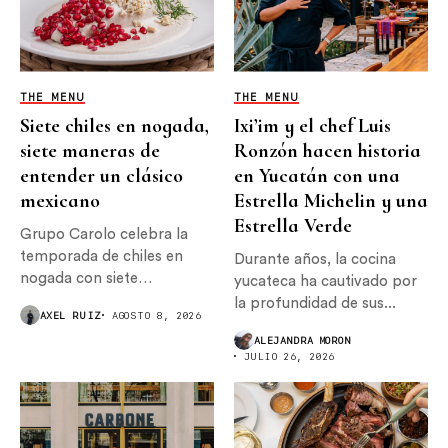
THE MENU
THE MENU
Siete chiles en nogada,
Ixi’im y el chef Luis
siete maneras de
Ronzón hacen historia
entender un clásico
en Yucatán con una
mexicano
Estrella Michelin y una
Estrella Verde
Grupo Carolo celebra la
temporada de chiles en
Durante años, la cocina
nogada con siete
yucateca ha cautivado por
interpretaciones...
la profundidad de sus...
AXEL RUIZ
AGOSTO 8, 2026
ALEJANDRA MORON
JULIO 26, 2026