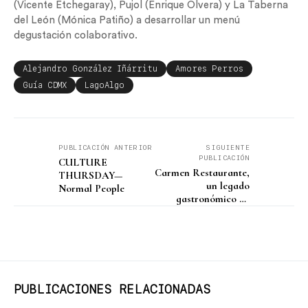
(Vicente Etchegaray), Pujol (Enrique Olvera) y La Taberna
del León (Mónica Patiño) a desarrollar un menú
degustación colaborativo.
Alejandro González Iñárritu
Amores Perros
Guía CDMX
LagoAlgo
PUBLICACIÓN ANTERIOR
SIGUIENTE
PUBLICACIÓN
CULTURE
Carmen Restaurante,
THURSDAY—
un legado
Normal People
gastronómico de
Colombia en
Cartagena
PUBLICACIONES RELACIONADAS