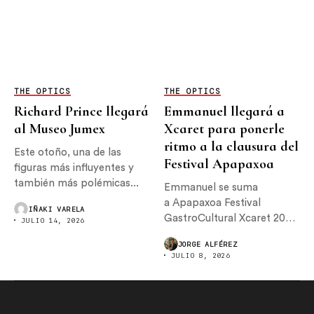
THE OPTICS
THE OPTICS
Richard Prince llegará
Emmanuel llegará a
al Museo Jumex
Xcaret para ponerle
ritmo a la clausura del
Este otoño, una de las
Festival Apapaxoa
figuras más influyentes y
también más polémicas...
Emmanuel se suma
a Apapaxoa Festival
IÑAKI VARELA
GastroCultural Xcaret 2026,
JULIO 14, 2026
donde encabezará el
JORGE ALFÉREZ
concierto de...
JULIO 8, 2026