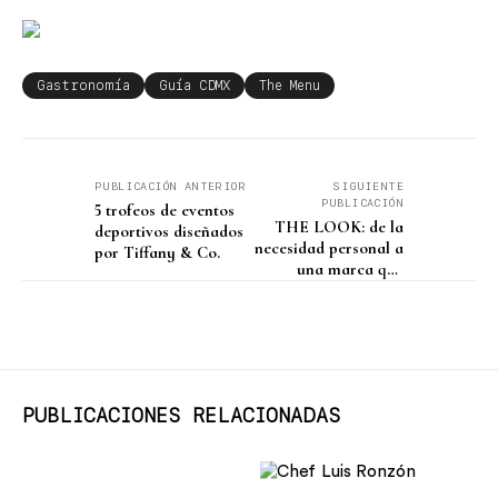
Gastronomía
Guía CDMX
The Menu
PUBLICACIÓN ANTERIOR
SIGUIENTE
PUBLICACIÓN
5 trofeos de eventos
THE LOOK: de la
deportivos diseñados
necesidad personal a
por Tiffany & Co.
una marca que
impulsa la belleza
propia
PUBLICACIONES RELACIONADAS