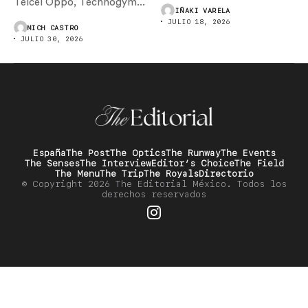
Telcel Oppo, Technogym...
IÑAKI VARELA
JULIO 18, 2026
MICH CASTRO
JULIO 30, 2026
España
The Post
The Optics
The Runway
The Events
The Senses
The Interview
Editor’s Choice
The Field
The Menu
The Trip
The Royals
Directorio
© Copyright 2026 The Editorial México. Todos los
derechos reservados