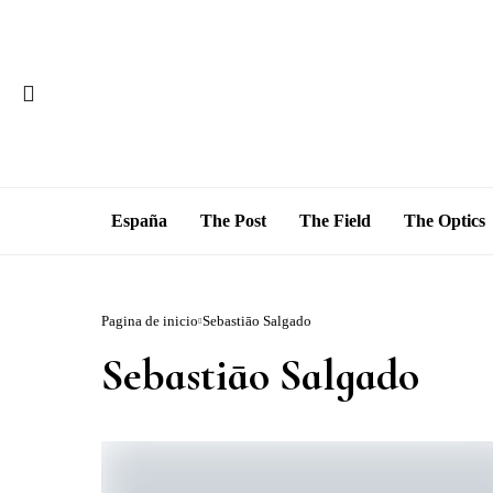
España
The Post
The Field
The Optics
Pagina de inicio
Sebastiāo Salgado
Sebastiāo Salgado