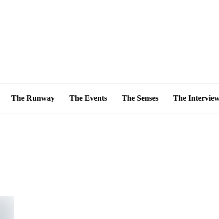
The Runway
The Events
The Senses
The Intervie