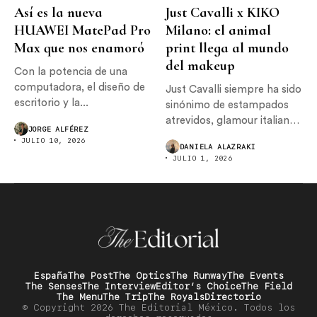
Así es la nueva
Just Cavalli x KIKO
HUAWEI MatePad Pro
Milano: el animal
Max que nos enamoró
print llega al mundo
del makeup
Con la potencia de una
computadora, el diseño de
Just Cavalli siempre ha sido
escritorio y la...
sinónimo de estampados
atrevidos, glamour italiano
JORGE ALFÉREZ
y...
JULIO 10, 2026
DANIELA ALAZRAKI
JULIO 1, 2026
España
The Post
The Optics
The Runway
The Events
The Senses
The Interview
Editor’s Choice
The Field
The Menu
The Trip
The Royals
Directorio
© Copyright 2026 The Editorial México. Todos los