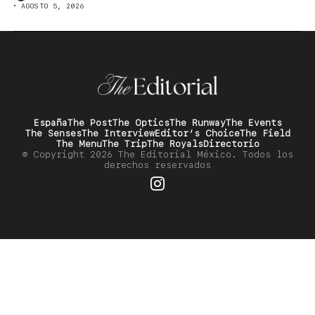
AGOSTO 5, 2026
España
The Post
The Optics
The Runway
The Events
The Senses
The Interview
Editor’s Choice
The Field
The Menu
The Trip
The Royals
Directorio
© Copyright 2026 The Editorial México. Todos los
derechos reservados