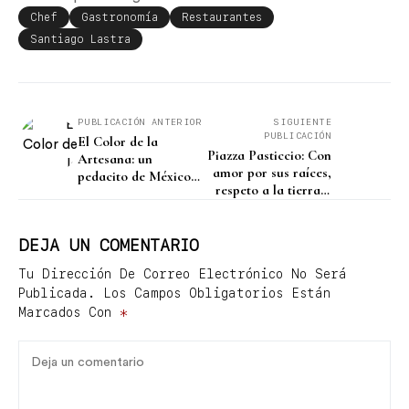
Chef
Gastronomía
Restaurantes
Santiago Lastra
PUBLICACIÓN ANTERIOR
SIGUIENTE
PUBLICACIÓN
El Color de la
Piazza Pasticcio: Con
Artesana: un
amor por sus raíces,
pedacito de México
respeto a la tierra y
en la mesa
amor por México
DEJA UN COMENTARIO
Tu Dirección De Correo Electrónico No Será
Publicada.
Los Campos Obligatorios Están
Marcados Con
*