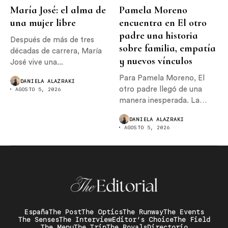
María José: el alma de
Pamela Moreno
una mujer libre
encuentra en El otro
padre una historia
Después de más de tres
sobre familia, empatía
décadas de carrera, María
y nuevos vínculos
José vive una...
Para Pamela Moreno, El
DANIELA ALAZRAKI
otro padre llegó de una
AGOSTO 5, 2026
manera inesperada. La
actriz originalmente...
DANIELA ALAZRAKI
AGOSTO 5, 2026
España
The Post
The Optics
The Runway
The Events
The Senses
The Interview
Editor’s Choice
The Field
The Menu
The Trip
The Royals
Directorio