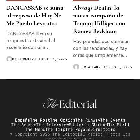
DANCASSAB se suma
Always Denim: la
al regreso de Hoy No
nueva campaña de
Me Puedo Levantar
Tommy Hilfiger con
Romeo Beckham
DANCASSAB lleva su
propuesta artesanal al
Hay prendas que cambian
escenario con una
con las tendencias, y hay
colaboración especial
otras que simplemente...
MICH CASTRO
AGOSTO 4, 2026
para...
LUCIA LANZ
AGOSTO 3, 2026
España
The Post
The Optics
The Runway
The Events
The Senses
The Interview
Editor’s Choice
The Field
The Menu
The Trip
The Royals
Directorio
© Copyright 2026 The Editorial México. Todos los
derechos reservados