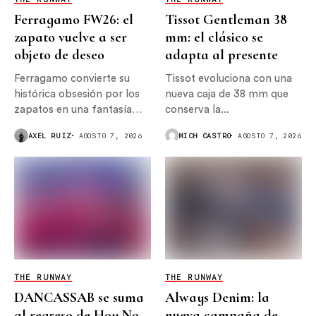
zapatos en una fantasía
conserva la...
surrealista...
AXEL RUIZ
AGOSTO 7, 2026
MICH CASTRO
AGOSTO 7, 2026
THE RUNWAY
THE RUNWAY
DANCASSAB se suma
Always Denim: la
al regreso de Hoy No
nueva campaña de
Me Puedo Levantar
Tommy Hilfiger con
Romeo Beckham
DANCASSAB lleva su
propuesta artesanal al
Hay prendas que cambian
escenario con una
con las tendencias, y hay
colaboración especial
otras que simplemente...