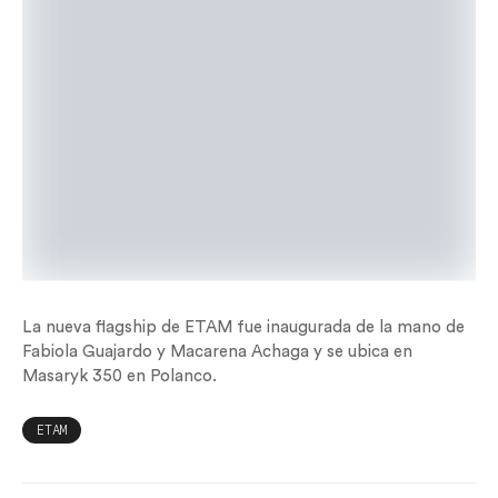
La nueva flagship de ETAM fue inaugurada de la mano de
Fabiola Guajardo y Macarena Achaga y se ubica en
Masaryk 350 en Polanco.
ETAM
PUBLICACIÓN ANTERIOR
SIGUIENTE
PUBLICACIÓN
Paris Fashion week:
Así viví una semana
calendario de los
con la nueva
desfiles
MatePad Mini de
otoño/invierno 2026-
Huawei
2027