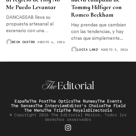
MICH CASTRO
AGOSTO 4, 2026
para...
LUCIA LANZ
AGOSTO 3, 2026
España
The Post
The Optics
The Runway
The Events
The Senses
The Interview
Editor’s Choice
The Field
The Menu
The Trip
The Royals
Directorio
© Copyright 2026 The Editorial México. Todos los
derechos reservados