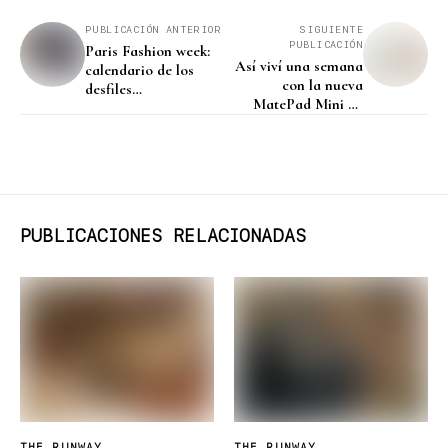
PUBLICACIONES RELACIONADAS
THE RUNWAY
THE RUNWAY
Ferragamo FW26: el
Tissot Gentleman 38
zapato vuelve a ser
mm: el clásico se
objeto de deseo
adapta al presente
Ferragamo convierte su
Tissot evoluciona con una
histórica obsesión por los
nueva caja de 38 mm que