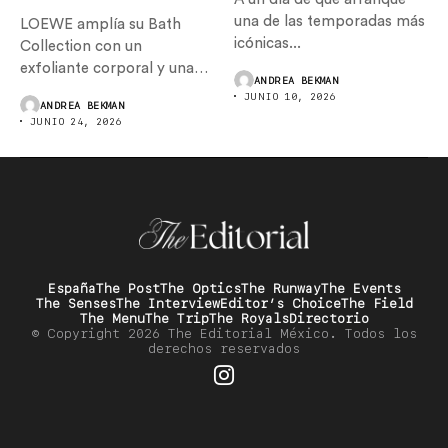
una de las temporadas más
LOEWE amplía su Bath
icónicas...
Collection con un
exfoliante corporal y una
ANDREA BEKMAN
crema...
JUNIO 10, 2026
ANDREA BEKMAN
JUNIO 24, 2026
España
The Post
The Optics
The Runway
The Events
The Senses
The Interview
Editor’s Choice
The Field
The Menu
The Trip
The Royals
Directorio
© Copyright 2026 The Editorial México. Todos los
derechos reservados