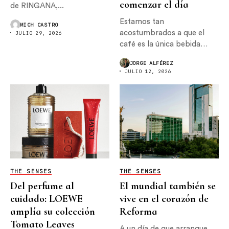
comenzar el día
de RINGANA,...
Estamos tan
MICH CASTRO
acostumbrados a que el
JULIO 29, 2026
café es la única bebida
con...
JORGE ALFÉREZ
JULIO 12, 2026
THE SENSES
THE SENSES
Del perfume al
El mundial también se
cuidado: LOEWE
vive en el corazón de
amplía su colección
Reforma
Tomato Leaves
A un día de que arranque