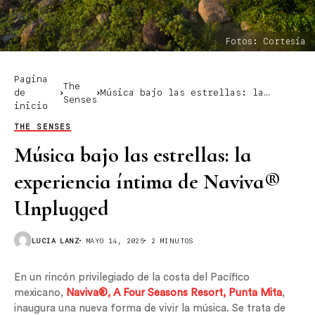
Fotos: Cortesía
Pagina
The
de
Música bajo las estrellas: la
Senses
inicio
experiencia íntima de Naviva®
Unplugged
THE SENSES
Música bajo las estrellas: la
experiencia íntima de Naviva®
Unplugged
LUCIA LANZ
MAYO 14, 2025
2 MINUTOS
En un rincón privilegiado de la costa del Pacífico
mexicano,
Naviva®, A Four Seasons Resort, Punta Mita
,
inaugura una nueva forma de vivir la música. Se trata de