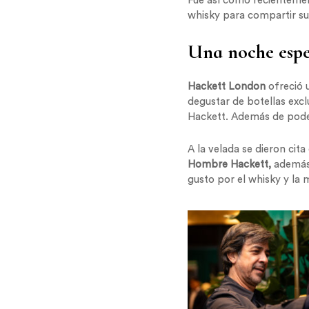
Fue así como recientemen
whisky para compartir su
Una noche espe
Hackett London
ofreció 
degustar de botellas excl
Hackett. Además de poder
A la velada se dieron cit
Hombre Hackett,
además 
gusto por el whisky y la 