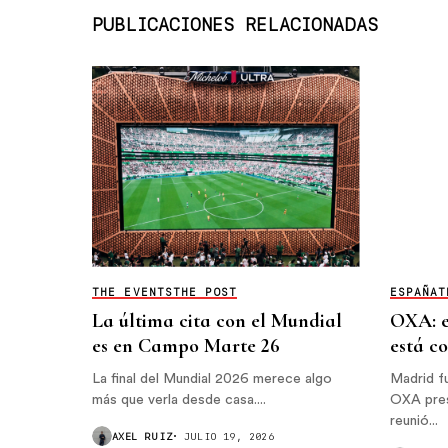
PUBLICACIONES RELACIONADAS
THE EVENTS
THE POST
ESPAÑA
T
La última cita con el Mundial
OXA: e
es en Campo Marte 26
está c
La final del Mundial 2026 merece algo
Madrid f
más que verla desde casa....
OXA pres
reunió...
AXEL RUIZ
JULIO 19, 2026