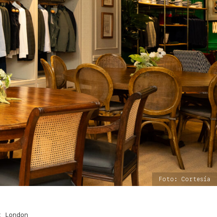
Foto: Cortesía
t London