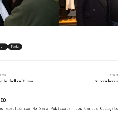
don
Moda
RIOR
SIGU
a Brickell en Miami
Aurora boreal
IO
eo Electrónico No Será Publicada.
Los Campos Obligat