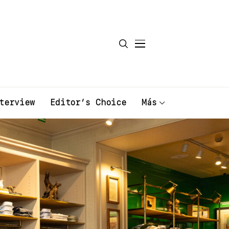
terview
Editor’s Choice
Más