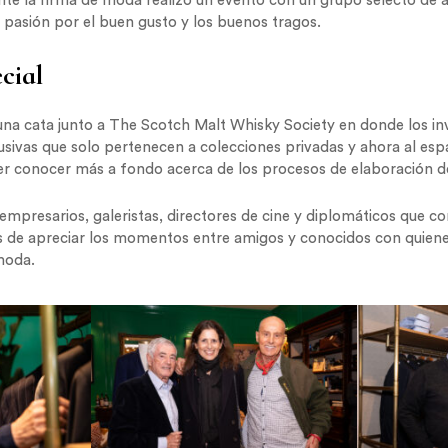
te la firma de moda realizó un evento con un grupo selecto de 
 pasión por el buen gusto y los buenos tragos.
cial
una cata junto a The Scotch Malt Whisky Society en donde los in
usivas que solo pertenecen a colecciones privadas y ahora al espa
 conocer más a fondo acerca de los procesos de elaboración de 
a empresarios, galeristas, directores de cine y diplomáticos que 
de apreciar los momentos entre amigos y conocidos con quiene
moda.