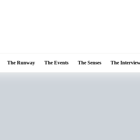
The Runway
The Events
The Senses
The Intervie