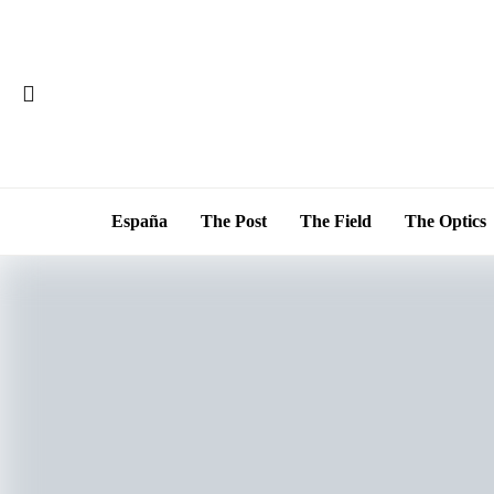
España
The Post
The Field
The Optics