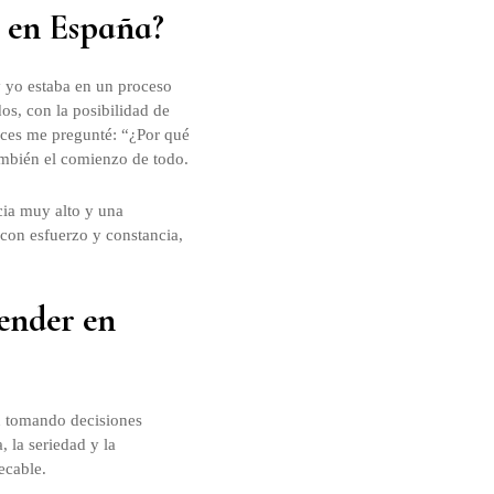
o en España?
y yo estaba en un proceso
os, con la posibilidad de
nces me pregunté: “¿Por qué
ambién el comienzo de todo.
cia muy alto y una
 con esfuerzo y constancia,
ender en
án tomando decisiones
 la seriedad y la
ecable.