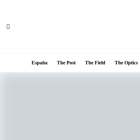
España
The Post
The Field
The Optics