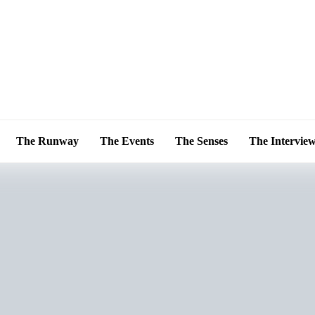
The Runway
The Events
The Senses
The Intervie