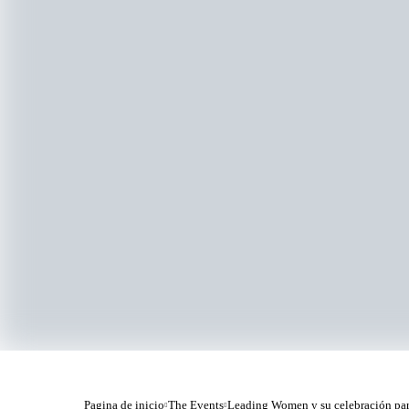
Pagina de inicio
The Events
Leading Women y su celebración para