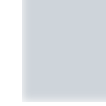
HAND
es una prueba viviente de cómo la moda pued
piezas, estás apoyando a artesanos mexicanos y a 
futuro más sostenible. Sé parte de este movimiento
Moda
The Editorial