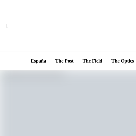
España
The Post
The Field
The Optics