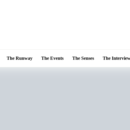
The Runway
The Events
The Senses
The Intervie