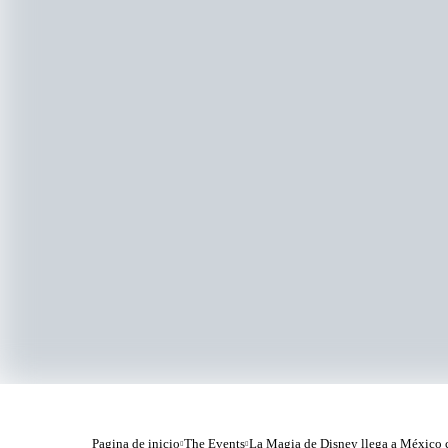
Pagina de inicio
The Events
La Magia de Disney llega a México c