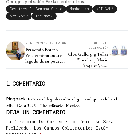
Georges y el salón Fekkai, entre otros.
Destinos De Semana Santa
Manhathan
MET GALA
New York
The Mark
PUBLICACIÓN ANTERIOR
SIGUIENTE
PUBLICACIÓN
Fernando Botero
Cloe Gallery y Taller
Zea, continuando el
"Jacobo y María
legado de su padre
Ángeles", una
en el pacífico
colaboración que nos
mexicano
acerca a la tradición
1 COMENTARIO
Este es el legado cultural y racial que celebra la
Pingback:
MET Gala 2025 – The editorial México
DEJA UN COMENTARIO
Tu Dirección De Correo Electrónico No Será
Publicada.
Los Campos Obligatorios Están