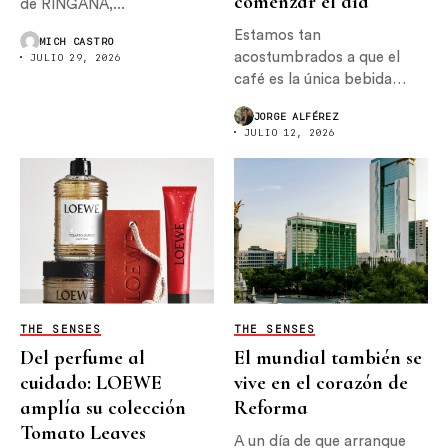
comenzar el día
de RINGANA,...
Estamos tan
MICH CASTRO
acostumbrados a que el
JULIO 29, 2026
café es la única bebida
con...
JORGE ALFÉREZ
JULIO 12, 2026
THE SENSES
THE SENSES
Del perfume al
El mundial también se
cuidado: LOEWE
vive en el corazón de
amplía su colección
Reforma
Tomato Leaves
A un día de que arranque