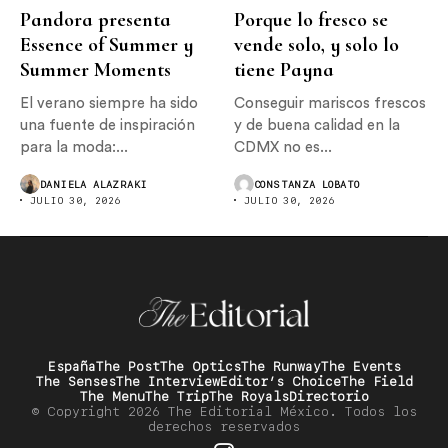
Pandora presenta
Porque lo fresco se
Essence of Summer y
vende solo, y solo lo
Summer Moments
tiene Payna
El verano siempre ha sido
Conseguir mariscos frescos
una fuente de inspiración
y de buena calidad en la
para la moda:...
CDMX no es...
DANIELA ALAZRAKI
CONSTANZA LOBATO
JULIO 30, 2026
JULIO 30, 2026
España
The Post
The Optics
The Runway
The Events
The Senses
The Interview
Editor’s Choice
The Field
The Menu
The Trip
The Royals
Directorio
© Copyright 2026 The Editorial México. Todos los
derechos reservados