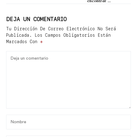
encontrar el
regresa para escribir
equilibrio
un nuevo capítulo en
Fendi
DEJA UN COMENTARIO
Tu Dirección De Correo Electrónico No Será
Publicada.
Los Campos Obligatorios Están
Marcados Con
*