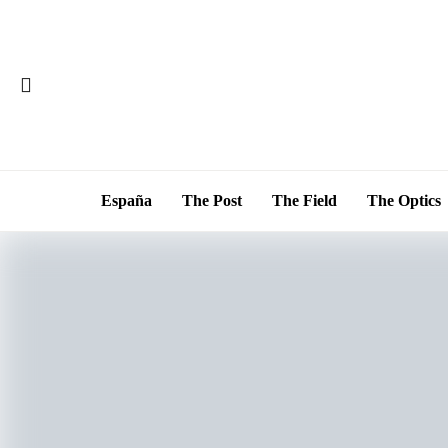
España
The Post
The Field
The Optics