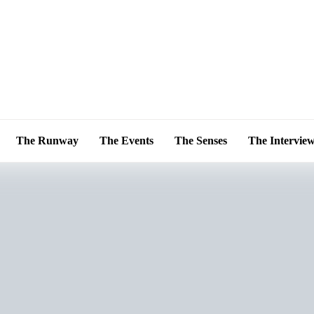
The Runway
The Events
The Senses
The Intervie