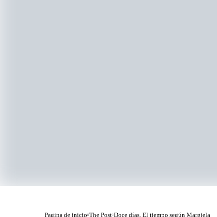
Pagina de inicio
The Post
Doce días. El tiempo según Margiela