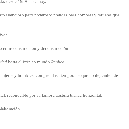
da, desde 1989 hasta hoy.
esto silencioso pero poderoso: prendas para hombres y mujeres que
ivo:
o entre construcción y deconstrucción.
tled
hasta el icónico mundo
Replica
.
a mujeres y hombres, con prendas atemporales que no dependen de
l, reconocible por su famosa costura blanca horizontal.
laboración.