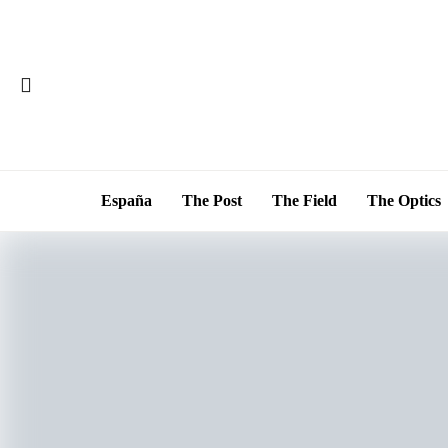
España
The Post
The Field
The Optics