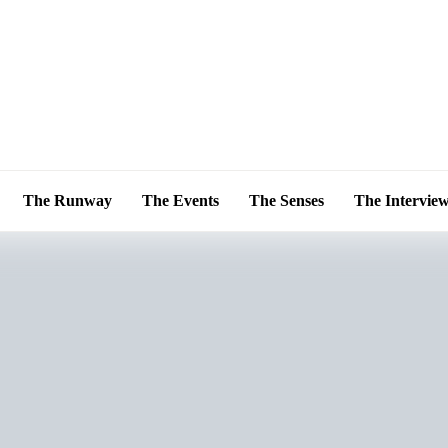
The Runway
The Events
The Senses
The Intervie