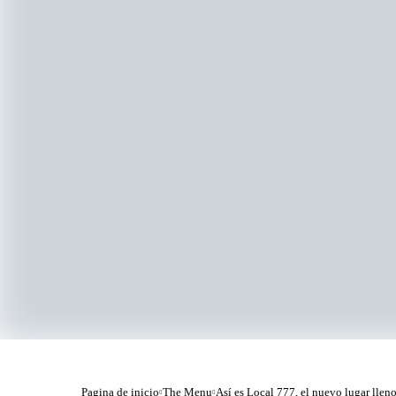
Pagina de inicio
The Menu
Así es Local 777, el nuevo lugar lleno