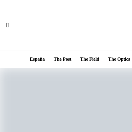
España
The Post
The Field
The Optics