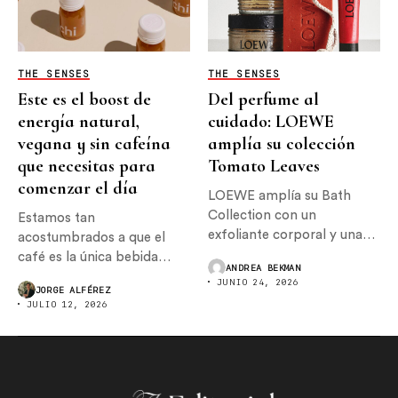
THE SENSES
THE SENSES
Este es el boost de
Del perfume al
energía natural,
cuidado: LOEWE
vegana y sin cafeína
amplía su colección
que necesitas para
Tomato Leaves
comenzar el día
LOEWE amplía su Bath
Collection con un
Estamos tan
exfoliante corporal y una
acostumbrados a que el
crema...
café es la única bebida
ANDREA BEKMAN
con...
JUNIO 24, 2026
JORGE ALFÉREZ
JULIO 12, 2026