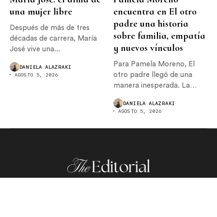
una mujer libre
encuentra en El otro
padre una historia
Después de más de tres
sobre familia, empatía
décadas de carrera, María
y nuevos vínculos
José vive una...
Para Pamela Moreno, El
DANIELA ALAZRAKI
otro padre llegó de una
AGOSTO 5, 2026
manera inesperada. La
actriz originalmente...
DANIELA ALAZRAKI
AGOSTO 5, 2026
España
The Post
The Optics
The Runway
The Events
The Senses
The Interview
Editor’s Choice
The Field
The Menu
The Trip
The Royals
Directorio
© Copyright 2026 The Editorial México. Todos los