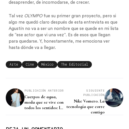
desaprender, de incomodarse, de crecer.
Tal vez
OLYMPO
fue su primer gran proyecto, pero si
algo me quedó claro después de esta entrevista es que
Agustín no va a ser un nombre que se quede en mi lista
de “ese actor que vi una vez”. Es de esos que llegan
para quedarse. Y, honestamente, me emociona ver
hasta dónde va a llegar.
Arte
Cine
México
The Editorial
PUBLICACIÓN ANTERIOR
SIGUIENTE
PUBLICACIÓN
Cuerpos de agua,
Nike Vomero. La
moda que se vive con
tecnología que corre
todos los sentidos: la
contigo
nueva colección de
Adolfo Domínguez