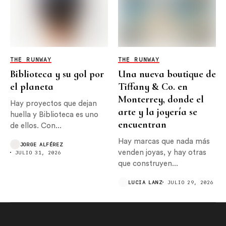
THE RUNWAY
THE RUNWAY
DANCASSAB se suma
Always Denim: la
al regreso de Hoy No
nueva campaña de
Me Puedo Levantar
Tommy Hilfiger con
Romeo Beckham
DANCASSAB lleva su
propuesta artesanal al
Hay prendas que cambian
escenario con una
con las tendencias, y hay
colaboración especial
otras que simplemente...
MICH CASTRO
AGOSTO 4, 2026
para...
LUCIA LANZ
AGOSTO 3, 2026
THE RUNWAY
THE RUNWAY