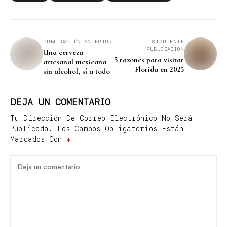
HUGO
Spread Love
con
HUGO
nos recuerda que siempre hay un
momento perfecto para esparcir amor. Con diseños que
capturan la esencia de las emociones, HUGO celebra la
conexión y el cariño con relojes que se convierten en
símbolos de que cada instante cuenta. ¡Porque el amor no
tiene horario y siempre es buen momento para
compartirlo!
14 De Febrero
BOSS
Calvin Klein
Joyería
Lacoste
San Valentin
Tommy Hilfiger
PUBLICACIÓN ANTERIOR
SIGUIENTE
PUBLICACIÓN
Una cerveza
5 razones para visitar
artesanal mexicana