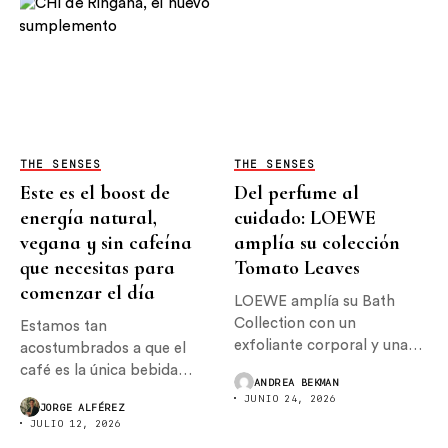
THE SENSES
THE SENSES
Este es el boost de
Del perfume al
energía natural,
cuidado: LOEWE
vegana y sin cafeína
amplía su colección
que necesitas para
Tomato Leaves
comenzar el día
LOEWE amplía su Bath
Collection con un
Estamos tan
exfoliante corporal y una
acostumbrados a que el
crema...
café es la única bebida
ANDREA BEKMAN
con...
JUNIO 24, 2026
JORGE ALFÉREZ
JULIO 12, 2026