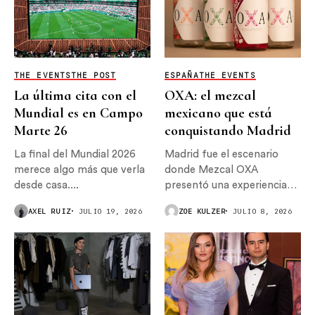
THE EVENTS
THE POST
ESPAÑA
THE EVENTS
La última cita con el
OXA: el mezcal
Mundial es en Campo
mexicano que está
Marte 26
conquistando Madrid
La final del Mundial 2026
Madrid fue el escenario
merece algo más que verla
donde Mezcal OXA
desde casa....
presentó una experiencia
que reunió...
AXEL RUIZ
JULIO 19, 2026
ZOE KULZER
JULIO 8, 2026