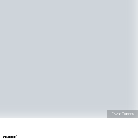
Fotos: Cortesía
os enamoró!