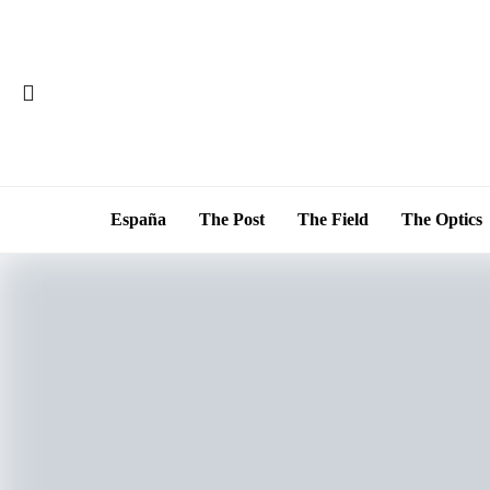
España
The Post
The Field
The Optics