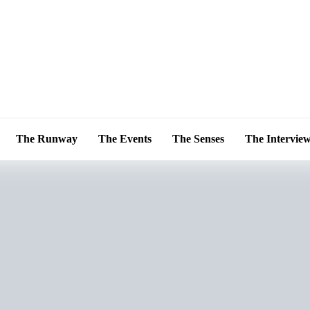
The Runway
The Events
The Senses
The Intervie