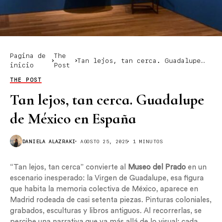
Pagina de
The
Tan lejos, tan cerca. Guadalupe
inicio
Post
de México en España
THE POST
Tan lejos, tan cerca. Guadalupe
de México en España
DANIELA ALAZRAKI
AGOSTO 25, 2025
1 MINUTOS
“Tan lejos, tan cerca” convierte al
Museo del Prado
en un
escenario inesperado: la Virgen de Guadalupe, esa figura
que habita la memoria colectiva de México, aparece en
Madrid rodeada de casi setenta piezas. Pinturas coloniales,
grabados, esculturas y libros antiguos. Al recorrerlas, se
percibe una narrativa que va más allá de lo visual; cada