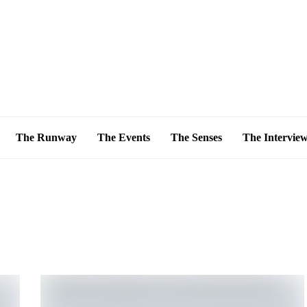
The Runway
The Events
The Senses
The Intervie