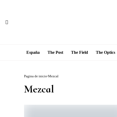
España
The Post
The Field
The Optics
Pagina de inicio
Mezcal
Mezcal