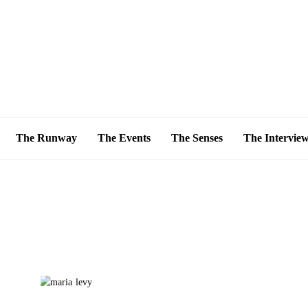
The Runway
The Events
The Senses
The Intervie